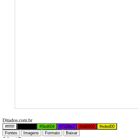
Ditados.com.br
#ffffff
#000000
#5bd604
#7100e2
#dd0000
#eded00
Fontes
Imagens
Formato
Baixar