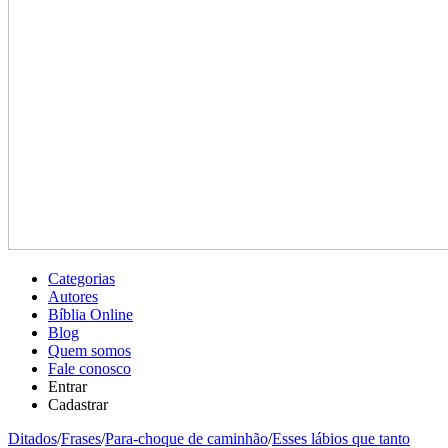
Categorias
Autores
Bíblia Online
Blog
Quem somos
Fale conosco
Entrar
Cadastrar
Ditados
/
Frases
/
Para-choque de caminhão
/
Esses lábios que tanto