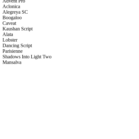
Advent Pro
Aclonica
Alegreya SC
Boogaloo
Caveat
Kaushan Script
Alata
Lobster
Dancing Script
Parisienne
Shadows Into Light Two
Mansalva