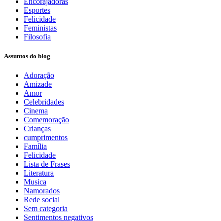
Encorajadoras
Esportes
Felicidade
Feministas
Filosofia
Assuntos do blog
Adoração
Amizade
Amor
Celebridades
Cinema
Comemoração
Crianças
cumprimentos
Família
Felicidade
Lista de Frases
Literatura
Musica
Namorados
Rede social
Sem categoria
Sentimentos negativos