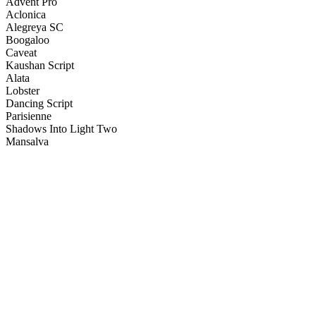
Advent Pro
Aclonica
Alegreya SC
Boogaloo
Caveat
Kaushan Script
Alata
Lobster
Dancing Script
Parisienne
Shadows Into Light Two
Mansalva