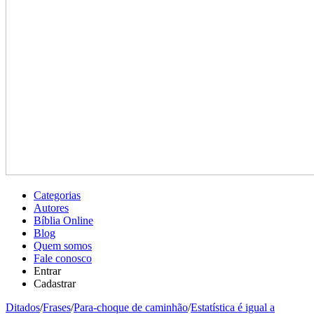
Categorias
Autores
Bíblia Online
Blog
Quem somos
Fale conosco
Entrar
Cadastrar
Ditados
/
Frases
/
Para-choque de caminhão
/
Estatística é igual a