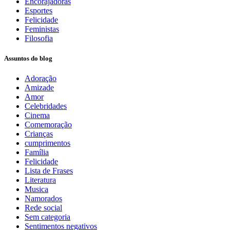
Encorajadoras
Esportes
Felicidade
Feministas
Filosofia
Assuntos do blog
Adoração
Amizade
Amor
Celebridades
Cinema
Comemoração
Crianças
cumprimentos
Família
Felicidade
Lista de Frases
Literatura
Musica
Namorados
Rede social
Sem categoria
Sentimentos negativos