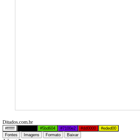
Ditados.com.br
#ffffff
#000000
#5bd604
#7100e2
#dd0000
#eded00
Fontes
Imagens
Formato
Baixar