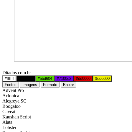
Ditados.com.br
#ffffff
#000000
#5bd604
#7100e2
#dd0000
#eded00
Fontes
Imagens
Formato
Baixar
Advent Pro
Aclonica
Alegreya SC
Boogaloo
Caveat
Kaushan Script
Alata
Lobster