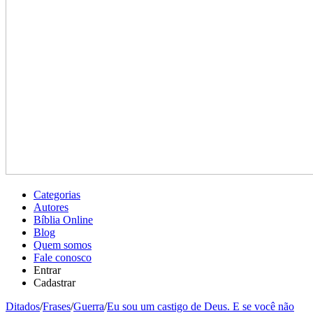
Categorias
Autores
Bíblia Online
Blog
Quem somos
Fale conosco
Entrar
Cadastrar
Ditados
/
Frases
/
Guerra
/
Eu sou um castigo de Deus. E se você não