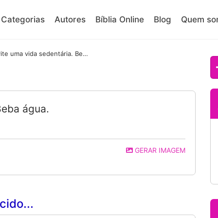
Categorias
Autores
Bíblia Online
Blog
Quem so
Evite uma vida sedentária. Beba água.
Beba água.
GERAR IMAGEM
ido...