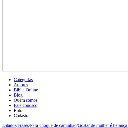
Categorias
Autores
Bíblia Online
Blog
Quem somos
Fale conosco
Entrar
Cadastrar
Ditados
/
Frases
/
Para-choque de caminhão
/
Gostar de mulher é herança