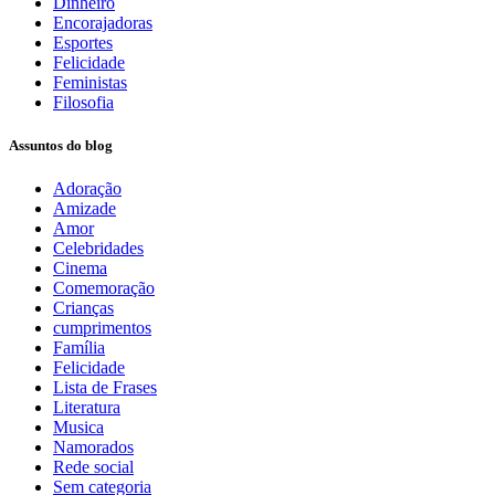
Dinheiro
Encorajadoras
Esportes
Felicidade
Feministas
Filosofia
Assuntos do blog
Adoração
Amizade
Amor
Celebridades
Cinema
Comemoração
Crianças
cumprimentos
Família
Felicidade
Lista de Frases
Literatura
Musica
Namorados
Rede social
Sem categoria