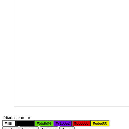
Ditados.com.br
#ffffff
#000000
#5bd604
#7100e2
#dd0000
#eded00