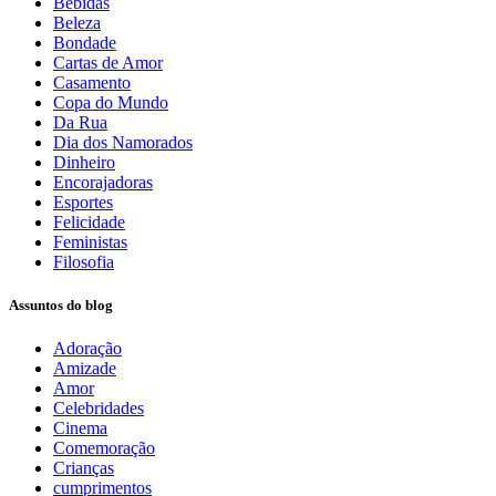
Bebidas
Beleza
Bondade
Cartas de Amor
Casamento
Copa do Mundo
Da Rua
Dia dos Namorados
Dinheiro
Encorajadoras
Esportes
Felicidade
Feministas
Filosofia
Assuntos do blog
Adoração
Amizade
Amor
Celebridades
Cinema
Comemoração
Crianças
cumprimentos