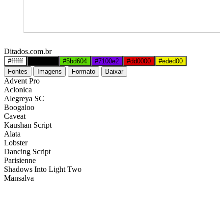
Ditados.com.br
#ffffff
#000000
#5bd604
#7100e2
#dd0000
#eded00
Fontes
Imagens
Formato
Baixar
Advent Pro
Aclonica
Alegreya SC
Boogaloo
Caveat
Kaushan Script
Alata
Lobster
Dancing Script
Parisienne
Shadows Into Light Two
Mansalva