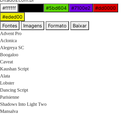
Ditados.com.br
#ffffff
#000000
#5bd604
#7100e2
#dd0000
#eded00
Fontes
Imagens
Formato
Baixar
Advent Pro
Aclonica
Alegreya SC
Boogaloo
Caveat
Kaushan Script
Alata
Lobster
Dancing Script
Parisienne
Shadows Into Light Two
Mansalva