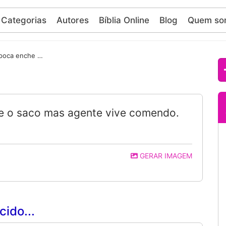
Categorias
Autores
Bíblia Online
Blog
Quem so
Homem é igual pipoca enche o saco mas agente vive comendo.
e o saco mas agente vive comendo.
GERAR IMAGEM
ido...