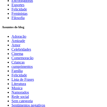
Encorajadoras
Esportes
Felicidade
Feministas
Filosofia
Assuntos do blog
Adoração
Amizade
Amor
Celebridades
Cinema
Comemoração
Crianças
cumprimentos
Família
Felicidade
Lista de Frases
Literatura
Musica
Namorados
Rede social
Sem categoria
Sentimentos negativos