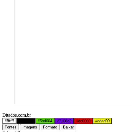
Ditados.com.br
#ffffff
#000000
#5bd604
#7100e2
#dd0000
#eded00
Fontes
Imagens
Formato
Baixar