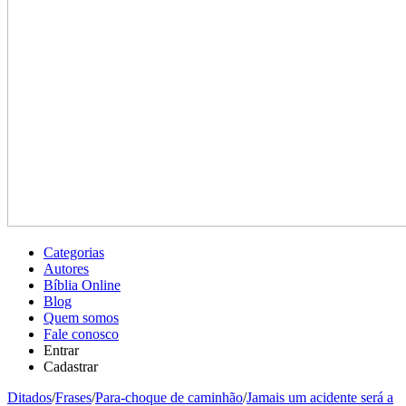
Categorias
Autores
Bíblia Online
Blog
Quem somos
Fale conosco
Entrar
Cadastrar
Ditados
/
Frases
/
Para-choque de caminhão
/
Jamais um acidente será a