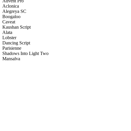
Advent Pro
Aclonica
Alegreya SC
Boogaloo
Caveat
Kaushan Script
Alata
Lobster
Dancing Script
Parisienne
Shadows Into Light Two
Mansalva