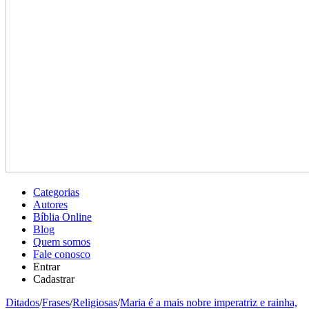
Categorias
Autores
Bíblia Online
Blog
Quem somos
Fale conosco
Entrar
Cadastrar
Ditados
/
Frases
/
Religiosas
/
Maria é a mais nobre imperatriz e rainha,