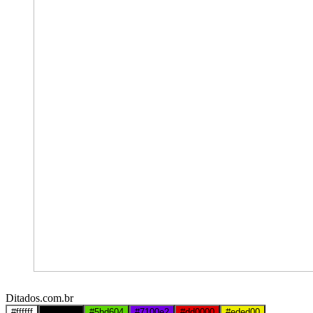
Ditados.com.br
#ffffff
#000000
#5bd604
#7100e2
#dd0000
#eded00