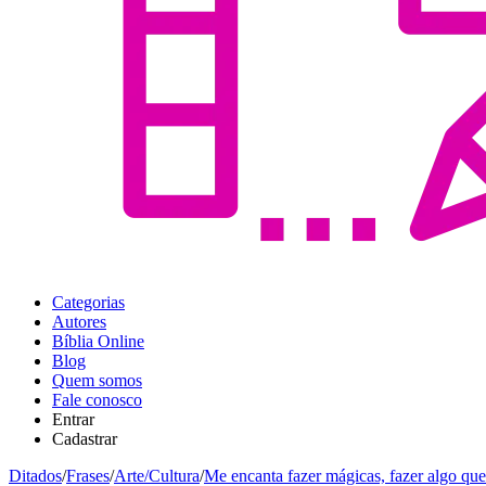
Categorias
Autores
Bíblia Online
Blog
Quem somos
Fale conosco
Entrar
Cadastrar
Ditados
/
Frases
/
Arte/Cultura
/
Me encanta fazer mágicas, fazer algo que