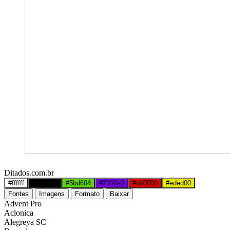
Ditados.com.br
#ffffff
#000000
#5bd604
#7100e2
#dd0000
#eded00
Fontes
Imagens
Formato
Baixar
Advent Pro
Aclonica
Alegreya SC