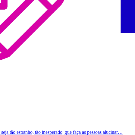
 seja tão estranho, tão inesperado, que faça as pessoas alucinar…