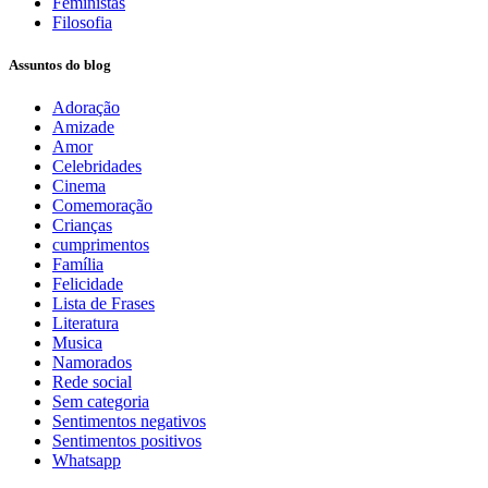
Feministas
Filosofia
Assuntos do blog
Adoração
Amizade
Amor
Celebridades
Cinema
Comemoração
Crianças
cumprimentos
Família
Felicidade
Lista de Frases
Literatura
Musica
Namorados
Rede social
Sem categoria
Sentimentos negativos
Sentimentos positivos
Whatsapp