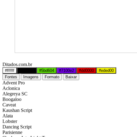
Ditados.com.br
#ffffff
#000000
#5bd604
#7100e2
#dd0000
#eded00
Fontes
Imagens
Formato
Baixar
Advent Pro
Aclonica
Alegreya SC
Boogaloo
Caveat
Kaushan Script
Alata
Lobster
Dancing Script
Parisienne