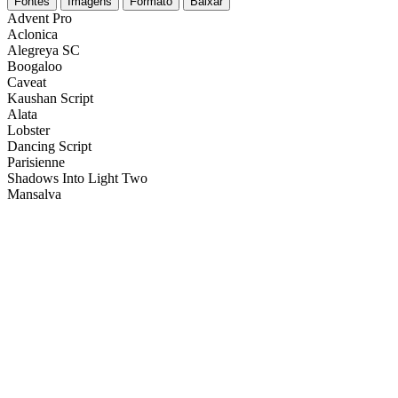
Fontes
Imagens
Formato
Baixar
Advent Pro
Aclonica
Alegreya SC
Boogaloo
Caveat
Kaushan Script
Alata
Lobster
Dancing Script
Parisienne
Shadows Into Light Two
Mansalva