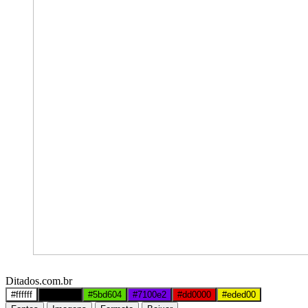
Ditados.com.br
#ffffff
#000000
#5bd604
#7100e2
#dd0000
#eded00