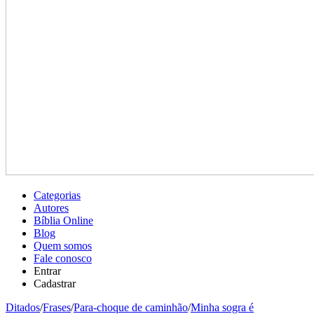
Categorias
Autores
Bíblia Online
Blog
Quem somos
Fale conosco
Entrar
Cadastrar
Ditados
/
Frases
/
Para-choque de caminhão
/
Minha sogra é