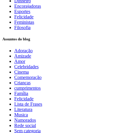
Dinheiro
Encorajadoras
Esportes
Felicidade
Feministas
Filosofia
Assuntos do blog
Adoração
Amizade
Amor
Celebridades
Cinema
Comemoração
Crianças
cumprimentos
Família
Felicidade
Lista de Frases
Literatura
Musica
Namorados
Rede social
Sem categoria