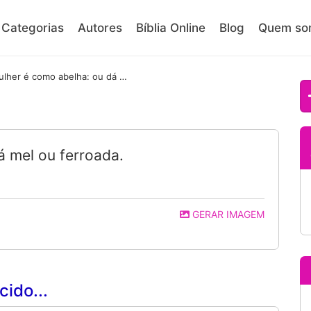
Categorias
Autores
Bíblia Online
Blog
Quem so
Mulher é como abelha: ou dá mel ou ferroada.
á mel ou ferroada.
GERAR IMAGEM
ido...