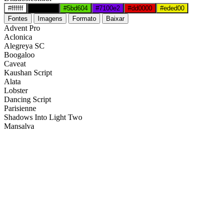
#ffffff
#000000
#5bd604
#7100e2
#dd0000
#eded00
Fontes
Imagens
Formato
Baixar
Advent Pro
Aclonica
Alegreya SC
Boogaloo
Caveat
Kaushan Script
Alata
Lobster
Dancing Script
Parisienne
Shadows Into Light Two
Mansalva