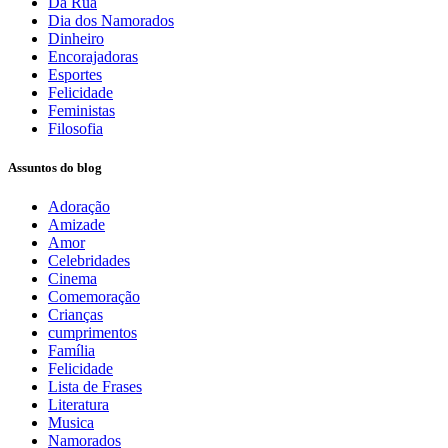
Da Rua
Dia dos Namorados
Dinheiro
Encorajadoras
Esportes
Felicidade
Feministas
Filosofia
Assuntos do blog
Adoração
Amizade
Amor
Celebridades
Cinema
Comemoração
Crianças
cumprimentos
Família
Felicidade
Lista de Frases
Literatura
Musica
Namorados