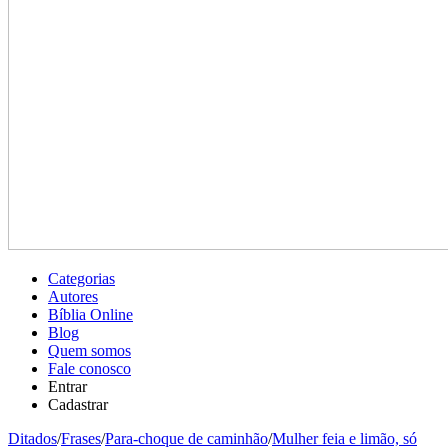
Categorias
Autores
Bíblia Online
Blog
Quem somos
Fale conosco
Entrar
Cadastrar
Ditados
/
Frases
/
Para-choque de caminhão
/
Mulher feia e limão, só