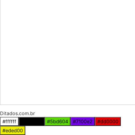
Ditados.com.br
#ffffff
#000000
#5bd604
#7100e2
#dd0000
#eded00