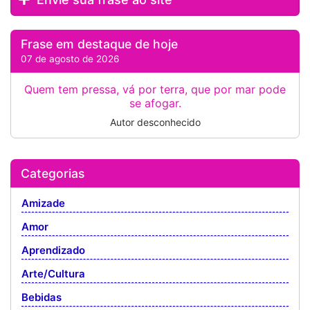
Frase em destaque de hoje
07 de agosto de 2026
Quem tem pressa, vá por terra, que por mar pode
se afogar.
Autor desconhecido
Categorias
Amizade
Amor
Aprendizado
Arte/Cultura
Bebidas