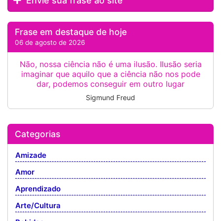
Envie sua frase ao site
Frase em destaque de hoje
06 de agosto de 2026
Não, nossa ciência não é uma ilusão. Ilusão seria
imaginar que aquilo que a ciência não nos pode
dar, podemos conseguir em outro lugar
Sigmund Freud
Categorias
Amizade
Amor
Aprendizado
Arte/Cultura