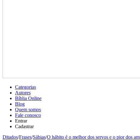
Categorias
Autores
Bíblia Online
Blog
Quem somos
Fale conosco
Entrar
Cadastrar
Ditados
/
Frases
/
Sábias
/
O hábito é o melhor dos servos e o pior dos a