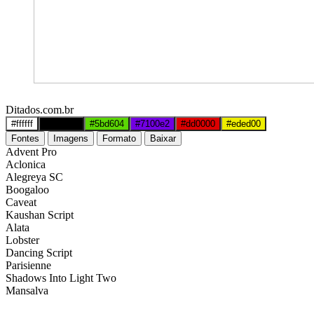
Ditados.com.br
#ffffff
#000000
#5bd604
#7100e2
#dd0000
#eded00
Fontes
Imagens
Formato
Baixar
Advent Pro
Aclonica
Alegreya SC
Boogaloo
Caveat
Kaushan Script
Alata
Lobster
Dancing Script
Parisienne
Shadows Into Light Two
Mansalva