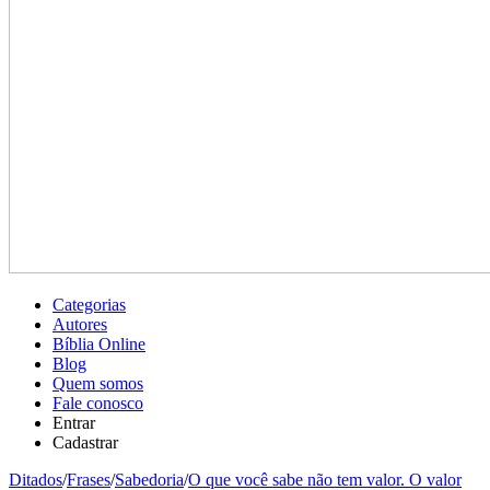
Categorias
Autores
Bíblia Online
Blog
Quem somos
Fale conosco
Entrar
Cadastrar
Ditados
/
Frases
/
Sabedoria
/
O que você sabe não tem valor. O valor