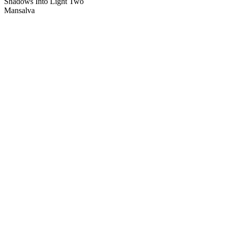
Shadows Into Light Two
Mansalva