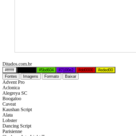
Ditados.com.br
#ffffff
#000000
#5bd604
#7100e2
#dd0000
#eded00
Fontes
Imagens
Formato
Baixar
Advent Pro
Aclonica
Alegreya SC
Boogaloo
Caveat
Kaushan Script
Alata
Lobster
Dancing Script
Parisienne