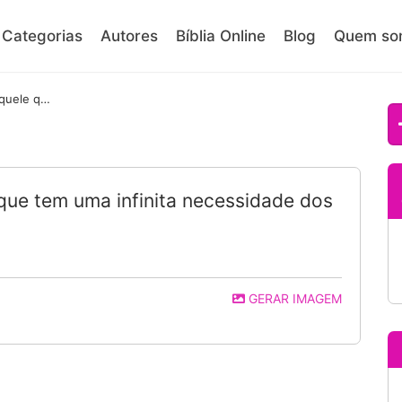
Categorias
Autores
Bíblia Online
Blog
Quem so
O verdadeiro líder é aquele que tem uma infinita necessidade dos outros
 que tem uma infinita necessidade dos
GERAR IMAGEM