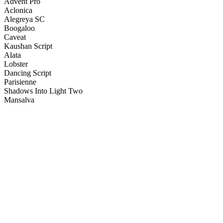
Advent Pro
Aclonica
Alegreya SC
Boogaloo
Caveat
Kaushan Script
Alata
Lobster
Dancing Script
Parisienne
Shadows Into Light Two
Mansalva