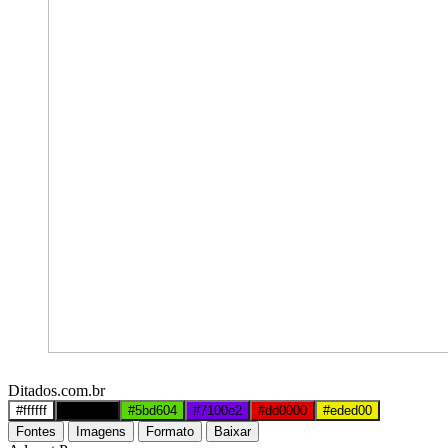
Ditados.com.br
#ffffff
#000000
#5bd604
#7100e2
#dd0000
#eded00
Fontes
Imagens
Formato
Baixar