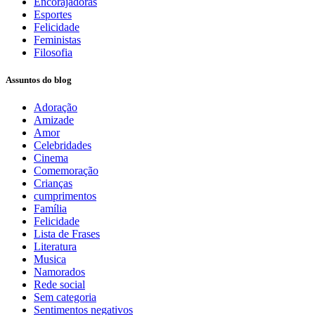
Encorajadoras
Esportes
Felicidade
Feministas
Filosofia
Assuntos do blog
Adoração
Amizade
Amor
Celebridades
Cinema
Comemoração
Crianças
cumprimentos
Família
Felicidade
Lista de Frases
Literatura
Musica
Namorados
Rede social
Sem categoria
Sentimentos negativos