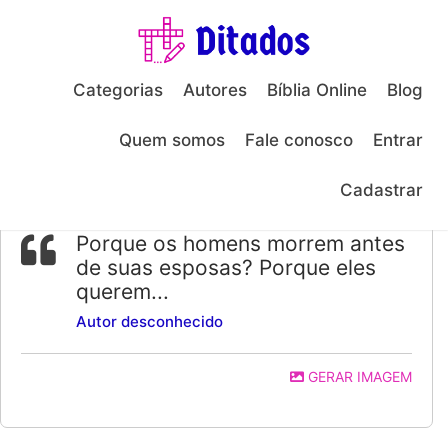
Categorias
Autores
Bíblia Online
Blog
Ditados
Frases
Machistas
/
/
/
Porque os homens morrem antes de suas esposas? Porque eles querem…
Quem somos
Fale conosco
Entrar
Frase de Autor desconhecido
Cadastrar
Porque os homens morrem antes
de suas esposas? Porque eles
querem...
Autor desconhecido
GERAR IMAGEM