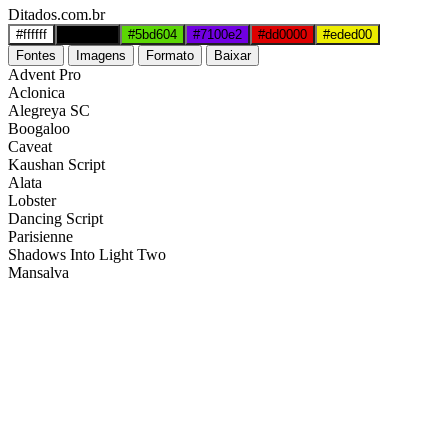
Ditados.com.br
#ffffff
#000000
#5bd604
#7100e2
#dd0000
#eded00
Fontes
Imagens
Formato
Baixar
Advent Pro
Aclonica
Alegreya SC
Boogaloo
Caveat
Kaushan Script
Alata
Lobster
Dancing Script
Parisienne
Shadows Into Light Two
Mansalva