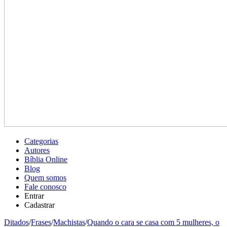
Categorias
Autores
Bíblia Online
Blog
Quem somos
Fale conosco
Entrar
Cadastrar
Ditados
/
Frases
/
Machistas
/
Quando o cara se casa com 5 mulheres, o