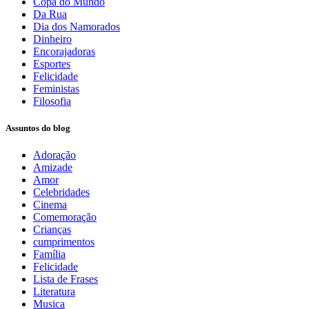
Copa do Mundo
Da Rua
Dia dos Namorados
Dinheiro
Encorajadoras
Esportes
Felicidade
Feministas
Filosofia
Assuntos do blog
Adoração
Amizade
Amor
Celebridades
Cinema
Comemoração
Crianças
cumprimentos
Família
Felicidade
Lista de Frases
Literatura
Musica