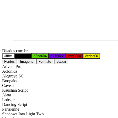
Ditados.com.br
#ffffff
#000000
#5bd604
#7100e2
#dd0000
#eded00
Fontes
Imagens
Formato
Baixar
Advent Pro
Aclonica
Alegreya SC
Boogaloo
Caveat
Kaushan Script
Alata
Lobster
Dancing Script
Parisienne
Shadows Into Light Two