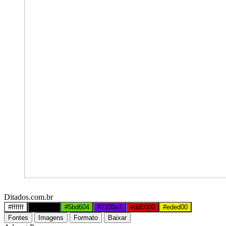
Ditados.com.br
#ffffff
#000000
#5bd604
#7100e2
#dd0000
#eded00
Fontes
Imagens
Formato
Baixar