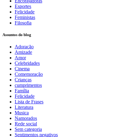
Encorajadoras
Esportes
Felicidade
Feministas
Filosofia
Assuntos do blog
Adoração
Amizade
Amor
Celebridades
Cinema
Comemoração
Crianças
cumprimentos
Família
Felicidade
Lista de Frases
Literatura
Musica
Namorados
Rede social
Sem categoria
Sentimentos negativos