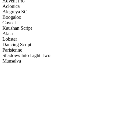
Advent Pro
Aclonica
Alegreya SC
Boogaloo
Caveat
Kaushan Script
Alata
Lobster
Dancing Script
Parisienne
Shadows Into Light Two
Mansalva