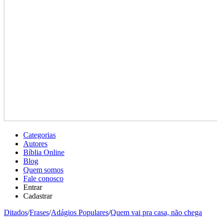
Categorias
Autores
Bíblia Online
Blog
Quem somos
Fale conosco
Entrar
Cadastrar
Ditados
/
Frases
/
Adágios Populares
/
Quem vai pra casa, não chega