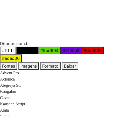
Ditados.com.br
#ffffff
#000000
#5bd604
#7100e2
#dd0000
#eded00
Fontes
Imagens
Formato
Baixar
Advent Pro
Aclonica
Alegreya SC
Boogaloo
Caveat
Kaushan Script
Alata