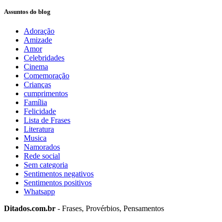
Assuntos do blog
Adoração
Amizade
Amor
Celebridades
Cinema
Comemoração
Crianças
cumprimentos
Família
Felicidade
Lista de Frases
Literatura
Musica
Namorados
Rede social
Sem categoria
Sentimentos negativos
Sentimentos positivos
Whatsapp
Ditados.com.br
- Frases, Provérbios, Pensamentos