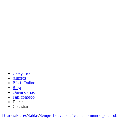
Categorias
Autores
Bíblia Online
Blog
Quem somos
Fale conosco
Entrar
Cadastrar
Ditados
/
Frases
/
Sábias
/
Sempre houve o suficiente no mundo para todas