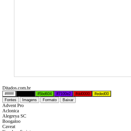
Ditados.com.br
#ffffff
#000000
#5bd604
#7100e2
#dd0000
#eded00
Fontes
Imagens
Formato
Baixar
Advent Pro
Aclonica
Alegreya SC
Boogaloo
Caveat