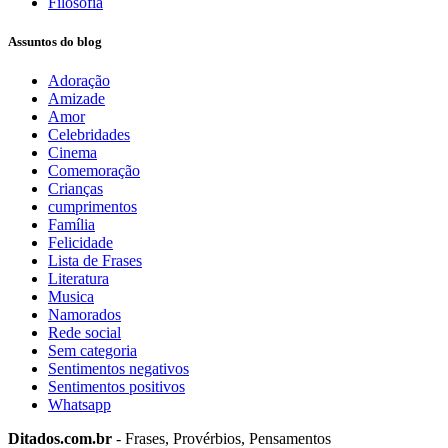
Filosofia
Assuntos do blog
Adoração
Amizade
Amor
Celebridades
Cinema
Comemoração
Crianças
cumprimentos
Família
Felicidade
Lista de Frases
Literatura
Musica
Namorados
Rede social
Sem categoria
Sentimentos negativos
Sentimentos positivos
Whatsapp
Ditados.com.br
- Frases, Provérbios, Pensamentos