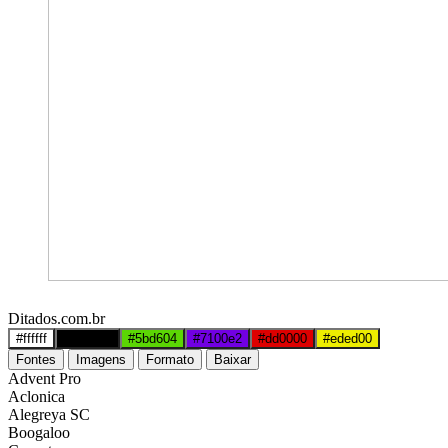
Ditados.com.br
#ffffff
#000000
#5bd604
#7100e2
#dd0000
#eded00
Fontes
Imagens
Formato
Baixar
Advent Pro
Aclonica
Alegreya SC
Boogaloo