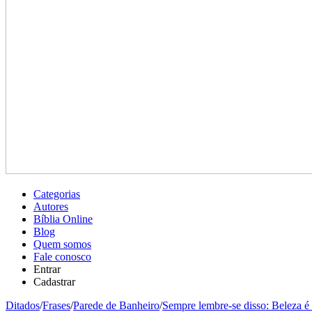
Categorias
Autores
Bíblia Online
Blog
Quem somos
Fale conosco
Entrar
Cadastrar
Ditados
/
Frases
/
Parede de Banheiro
/
Sempre lembre-se disso: Beleza é 