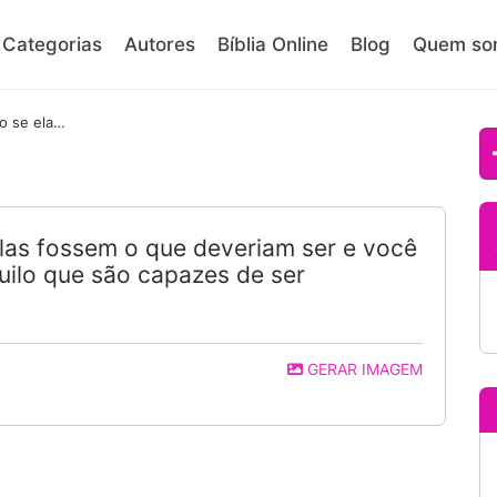
Categorias
Autores
Bíblia Online
Blog
Quem so
Trate as pessoas como se elas fossem o que deveriam ser e você as ajudará a se tornarem aquilo que são capazes de ser
las fossem o que deveriam ser e você
uilo que são capazes de ser
GERAR IMAGEM