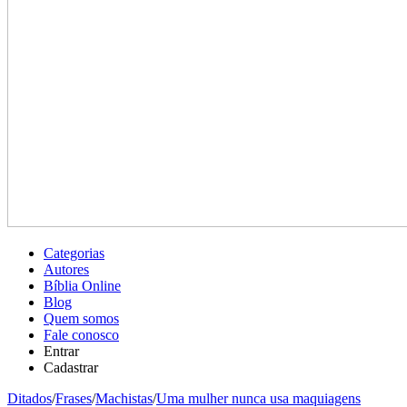
Categorias
Autores
Bíblia Online
Blog
Quem somos
Fale conosco
Entrar
Cadastrar
Ditados
/
Frases
/
Machistas
/
Uma mulher nunca usa maquiagens