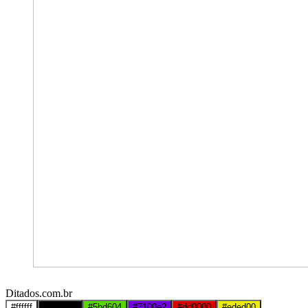
Ditados.com.br
#ffffff
#000000
#5bd604
#7100e2
#dd0000
#eded00