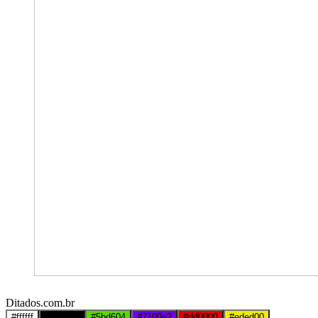
Ditados.com.br
#ffffff
#000000
#5bd604
#7100e2
#dd0000
#eded00