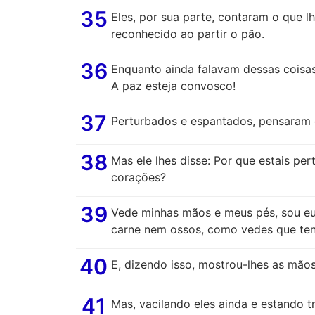
35
Eles, por sua parte, contaram o que 
reconhecido ao partir o pão.
36
Enquanto ainda falavam dessas coisas
A paz esteja convosco!
37
Perturbados e espantados, pensaram e
38
Mas ele lhes disse: Por que estais pe
corações?
39
Vede minhas mãos e meus pés, sou eu
carne nem ossos, como vedes que te
40
E, dizendo isso, mostrou-lhes as mãos
41
Mas, vacilando eles ainda e estando t