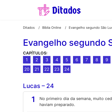
Ditados
Bíblia Online
Evangelho segundo São Lu
/
/
Evangelho segundo 
CAPÍTULOS:
1
2
3
4
5
6
7
8
9
20
21
22
23
24
Lucas – 24
1
No primeiro dia da semana, muito ced
haviam preparado.