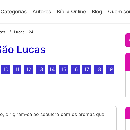
Categorias
Autores
Bíblia Online
Blog
Quem so
cas
Lucas – 24
/
São Lucas
10
11
12
13
14
15
16
17
18
19
o, dirigiram-se ao sepulcro com os aromas que