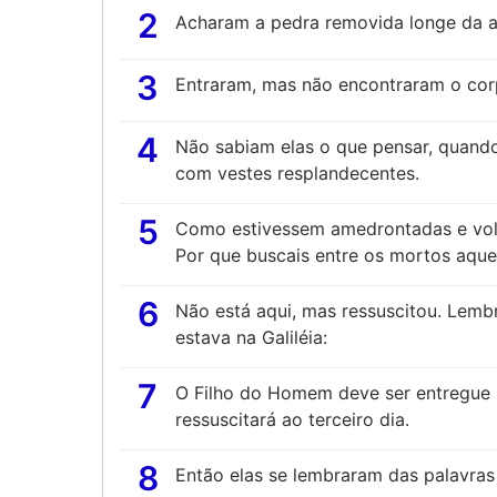
2
Acharam a pedra removida longe da a
3
Entraram, mas não encontraram o cor
4
Não sabiam elas o que pensar, quand
com vestes resplandecentes.
5
Como estivessem amedrontadas e volt
Por que buscais entre os mortos aque
6
Não está aqui, mas ressuscitou. Lemb
estava na Galiléia:
7
O Filho do Homem deve ser entregue 
ressuscitará ao terceiro dia.
8
Então elas se lembraram das palavras