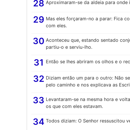
28
Aproximaram-se da aldeia para onde i
29
Mas eles forçaram-no a parar: Fica con
com eles.
30
Aconteceu que, estando sentado conj
partiu-o e serviu-lho.
31
Então se lhes abriram os olhos e o re
32
Diziam então um para o outro: Não se
pelo caminho e nos explicava as Escri
33
Levantaram-se na mesma hora e volta
os que com eles estavam.
34
Todos diziam: O Senhor ressuscitou 