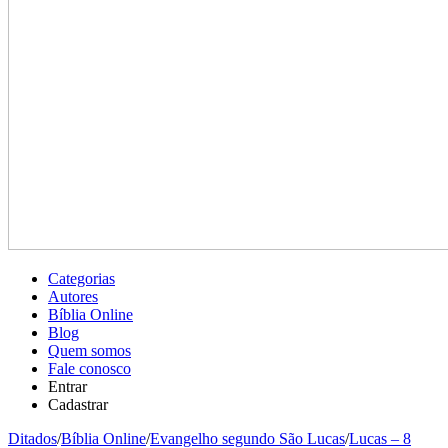
Categorias
Autores
Bíblia Online
Blog
Quem somos
Fale conosco
Entrar
Cadastrar
Ditados
/
Bíblia Online
/
Evangelho segundo São Lucas
/
Lucas – 8