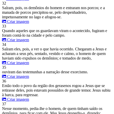
32
Saíram, pois, os demônios do homem e entraram nos porcos; e a
manada de porcos precipitou-se, pelo despenhadeiro,
impetuosamente no lago e afogou-se.
Criar imagem
33
Quando aqueles que os guardavam viram o acontecido, fugiram e
foram contá-lo na cidade e pelo campo.
Criar imagem
34
Saíram eles, pois, a ver o que havia ocorrido. Chegaram a Jesus e
acharam a seus pés, sentado, vestido e calmo, o homem de quem
haviam sido expulsos os demônios; e tomados de medo,
Criar imagem
35
ouviram das testemunhas a narração desse exorcismo.
Criar imagem
36
Então todo o povo da região dos gerasenos rogou a Jesus que se
retirasse deles, pois estavam possuídos de grande temor. Jesus subiu
à barca, para regressar.
Criar imagem
37
Nesse momento, pedia-lhe o homem, de quem tinham saído os
demônios, para ficar com ele. Mas Jesus despediu-o, dizendo: