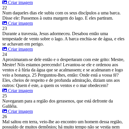
Criar imagem
22
Num daqueles dias ele subiu com os seus discípulos a uma barca.
Disse ele: Passemos à outra margem do lago. E eles partiram.
Criar imagem
23
Durante a travessia, Jesus adormeceu. Desabou então uma
tempestade de vento sobre o lago. A barca enchia-se de água, e eles
se achavam em perigo.
Criar imagem
24
Aproximaram-se dele então e o despertaram com este grito: Mestre,
Mestre! Nós estamos perecendo! Levantou-se ele e ordenou aos
ventos e à fúria da água que se acalmassem; e se acalmaram e logo
veio a bonança. 25 Perguntou-lhes, então: Onde está a vossa fé?
Eles, cheios de respeito e de profunda admiração, diziam uns aos
outros: Quem é este, a quem os ventos e o mar obedecem?
Criar imagem
25
Navegaram para a região dos gerasenos, que está defronte da
Galiléia.
Criar imagem
26
Mal saltou em terra, veio-lhe ao encontro um homem dessa região,
possuído de muitos demônios; há muito tempo não se vestia nem