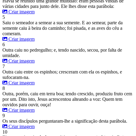
Havia se reunido uma grande multidão: eram pessoas vindas de
várias cidades para junto dele. Ele lhes disse esta parábola:
Criar imagem
5
Saiu o semeador a semear a sua semente. E ao semear, parte da
semente caiu à beira do caminho; foi pisada, e as aves do céu a
comeram.
Criar imagem
6
Outra caiu no pedregulho; e, tendo nascido, secou, por falta de
umidade.
Criar imagem
7
Outra caiu entre os espinhos; cresceram com ela os espinhos, e
sufocaram-na.
Criar imagem
8
Outra, porém, caiu em terra boa; tendo crescido, produziu fruto cem
por um. Dito isto, Jesus acrescentou alteando a voz: Quem tem
ouvidos para ouvir, ouça!
Criar imagem
9
Os seus discípulos perguntaram-lhe a significação desta parábola.
Criar imagem
10