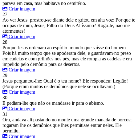
parava em casa, mas habitava no cemitério.
Criar imagem
27
Ao ver Jesus, prostrou-se diante dele e gritou em alta voz: Por que te
ocupas de mim, Jesus, Filho do Deus Altíssimo? Rogo-te, não me
atormentes!
Criar imagem
28
Porque Jesus ordenara ao espírito imundo que saísse do homem.
Pois há muito tempo que se apoderara dele, e guardavam-no preso
em cadeias e com grilhões nos pés, mas ele rompia as cadeias e era
impelido pelo demônio para os desertos.
Criar imagem
29
Jesus perguntou-lhe: Qual é o teu nome? Ele respondeu: Legião!
(Porque eram muitos os demônios que nele se ocultavam.)
Criar imagem
30
E pediam-lhe que não os mandasse ir para o abismo.
Criar imagem
31
Ora, andava ali pastando no monte uma grande manada de porcos;
rogaram-lhe os demônios que lhes permitisse entrar neles. Ele
permitiu.
Criar imagem