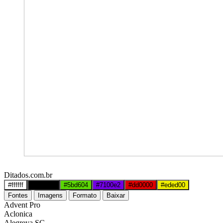
Ditados.com.br
#ffffff
#000000
#5bd604
#7100e2
#dd0000
#eded00
Fontes
Imagens
Formato
Baixar
Advent Pro
Aclonica
Alegreya SC