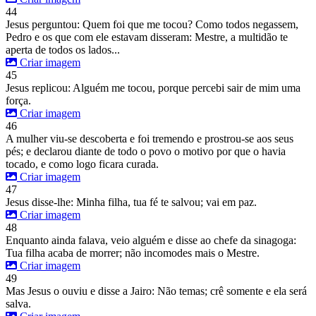
44
Jesus perguntou: Quem foi que me tocou? Como todos negassem,
Pedro e os que com ele estavam disseram: Mestre, a multidão te
aperta de todos os lados...
Criar imagem
45
Jesus replicou: Alguém me tocou, porque percebi sair de mim uma
força.
Criar imagem
46
A mulher viu-se descoberta e foi tremendo e prostrou-se aos seus
pés; e declarou diante de todo o povo o motivo por que o havia
tocado, e como logo ficara curada.
Criar imagem
47
Jesus disse-lhe: Minha filha, tua fé te salvou; vai em paz.
Criar imagem
48
Enquanto ainda falava, veio alguém e disse ao chefe da sinagoga:
Tua filha acaba de morrer; não incomodes mais o Mestre.
Criar imagem
49
Mas Jesus o ouviu e disse a Jairo: Não temas; crê somente e ela será
salva.