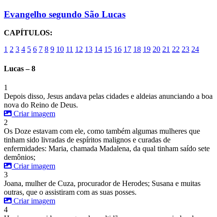
Evangelho segundo São Lucas
CAPÍTULOS:
1
2
3
4
5
6
7
8
9
10
11
12
13
14
15
16
17
18
19
20
21
22
23
24
Lucas – 8
1
Depois disso, Jesus andava pelas cidades e aldeias anunciando a boa
nova do Reino de Deus.
Criar imagem
2
Os Doze estavam com ele, como também algumas mulheres que
tinham sido livradas de espíritos malignos e curadas de
enfermidades: Maria, chamada Madalena, da qual tinham saído sete
demônios;
Criar imagem
3
Joana, mulher de Cuza, procurador de Herodes; Susana e muitas
outras, que o assistiram com as suas posses.
Criar imagem
4