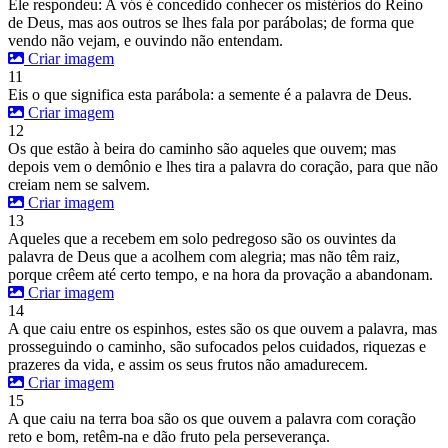
Ele respondeu: A vós é concedido conhecer os mistérios do Reino
de Deus, mas aos outros se lhes fala por parábolas; de forma que
vendo não vejam, e ouvindo não entendam.
Criar imagem
11
Eis o que significa esta parábola: a semente é a palavra de Deus.
Criar imagem
12
Os que estão à beira do caminho são aqueles que ouvem; mas
depois vem o demônio e lhes tira a palavra do coração, para que não
creiam nem se salvem.
Criar imagem
13
Aqueles que a recebem em solo pedregoso são os ouvintes da
palavra de Deus que a acolhem com alegria; mas não têm raiz,
porque crêem até certo tempo, e na hora da provação a abandonam.
Criar imagem
14
A que caiu entre os espinhos, estes são os que ouvem a palavra, mas
prosseguindo o caminho, são sufocados pelos cuidados, riquezas e
prazeres da vida, e assim os seus frutos não amadurecem.
Criar imagem
15
A que caiu na terra boa são os que ouvem a palavra com coração
reto e bom, retêm-na e dão fruto pela perseverança.