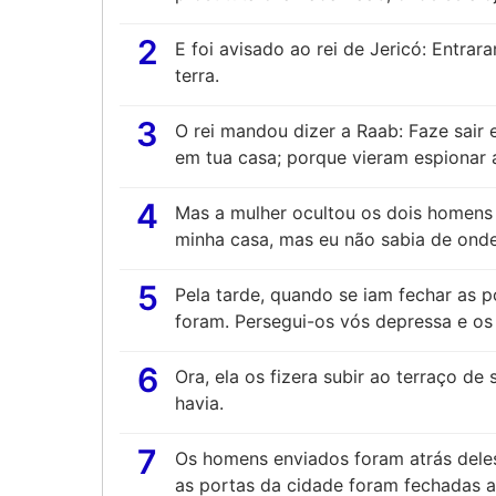
2
E foi avisado ao rei de Jericó: Entrara
terra.
3
O rei mandou dizer a Raab: Faze sair
em tua casa; porque vieram espionar a
4
Mas a mulher ocultou os dois homens
minha casa, mas eu não sabia de ond
5
Pela tarde, quando se iam fechar as p
foram. Persegui-os vós depressa e os 
6
Ora, ela os fizera subir ao terraço de 
havia.
7
Os homens enviados foram atrás dele
as portas da cidade foram fechadas a