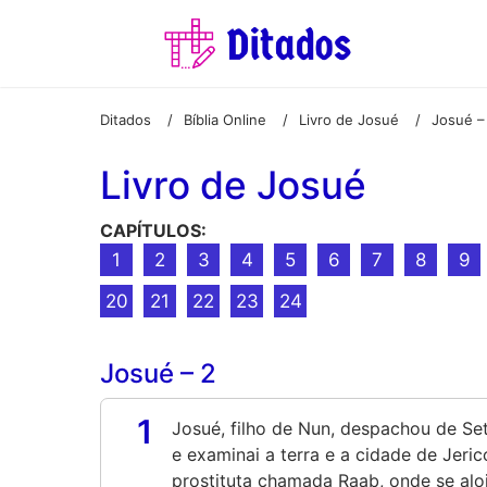
Ditados
Bíblia Online
Livro de Josué
Josué –
/
/
/
Livro de Josué
CAPÍTULOS:
1
2
3
4
5
6
7
8
9
20
21
22
23
24
Josué – 2
1
Josué, filho de Nun, despachou de Set
e examinai a terra e a cidade de Jer
prostituta chamada Raab, onde se alo