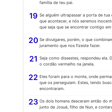
família de teu pai.
19
Se alguém ultrapassar a porta de tua c
que acontecer, e nós seremos inocen
que seja que se encontrar contigo em 
20
Se divulgares, porém, o que combina
juramento que nos fizeste fazer.
21
Seja como dissestes, respondeu ela. D
o cordão vermelho na janela.
22
Eles foram para o monte, onde perman
que os perseguiam. Estes, tendo busc
encontraram.
23
Os dois homens desceram então do mo
junto de Josué, filho de Nun, e conta