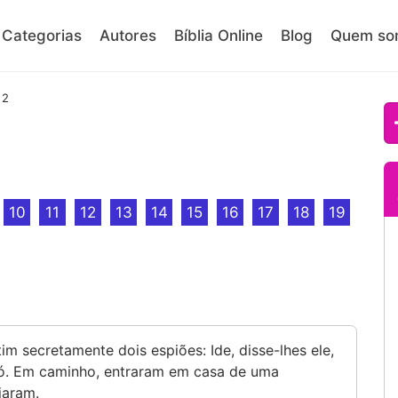
Categorias
Autores
Bíblia Online
Blog
Quem so
 2
10
11
12
13
14
15
16
17
18
19
im secretamente dois espiões: Ide, disse-lhes ele,
icó. Em caminho, entraram em casa de uma
jaram.