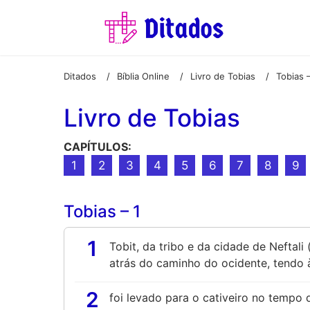
Ditados
Bíblia Online
Livro de Tobias
Tobias –
/
/
/
Livro de Tobias
CAPÍTULOS:
1
2
3
4
5
6
7
8
9
Tobias – 1
1
Tobit, da tribo e da cidade de Neftali
atrás do caminho do ocidente, tendo 
2
foi levado para o cativeiro no tempo d