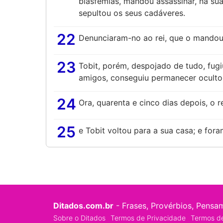
blasfêmias, mandou assassinar, na sua
sepultou os seus cadáveres.
22
Denunciaram-no ao rei, que o mandou
23
Tobit, porém, despojado de tudo, fugi
amigos, conseguiu permanecer oculto
24
Ora, quarenta e cinco dias depois, o re
25
e Tobit voltou para a sua casa; e fora
Ditados.com.br
- Frases, Provérbios, Pensa
Sobre o Ditados
Termos de Privacidade
Termos d