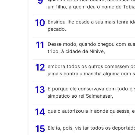
9
um filho, a quem deu o nome de Tobia
10
Ensinou-lhe desde a sua mais tenra id
pecado.
11
Desse modo, quando chegou com sua m
tribo, à cidade de Nínive,
12
embora todos os outros comessem dos
jamais contraiu mancha alguma com s
13
E porque ele conservava com todo o 
simpático ao rei Salmanasar,
14
que o autorizou a ir aonde quisesse, 
15
Ele ia, pois, visitar todos os deporta