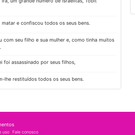
 ira, um grande número de israelitas, Tobit
 matar e confiscou todos os seus bens.
u com seu filho e sua mulher e, como tinha muitos
.
i foi assassinado por seus filhos,
m-lhe restituídos todos os seus bens.
mentos
e uso
Fale conosco