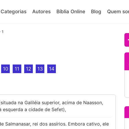
Categorias
Autores
Bíblia Online
Blog
Quem so
 1
10
11
12
13
14
 (situada na Galiléia superior, acima de Naasson,
à esquerda a cidade de Sefet),
e Salmanasar, rei dos assírios. Embora cativo, ele