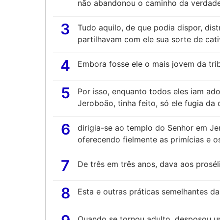
não abandonou o caminho da verdade
3
Tudo aquilo, de que podia dispor, dist
partilhavam com ele sua sorte de cati
4
Embora fosse ele o mais jovem da trib
5
Por isso, enquanto todos eles iam ador
Jeroboão, tinha feito, só ele fugia d
6
dirigia-se ao templo do Senhor em Je
oferecendo fielmente as primícias e o
7
De três em três anos, dava aos prosél
8
Esta e outras práticas semelhantes da
Quando se tornou adulto, desposou um