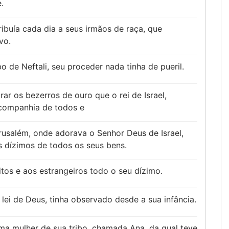
.
ribuía cada dia a seus irmãos de raça, que
vo.
o de Neftali, seu proceder nada tinha de pueril.
ar os bezerros de ouro que o rei de Israel,
a companhia de todos e
rusalém, onde adorava o Senhor Deus de Israel,
s dízimos de todos os seus bens.
itos e aos estrangeiros todo o seu dízimo.
 lei de Deus, tinha observado desde a sua infância.
a mulher de sua tribo, chamada Ana, da qual teve