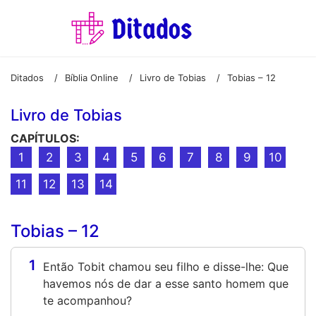
Ditados
Bíblia Online
Livro de Tobias
Tobias – 12
/
/
/
Livro de Tobias
CAPÍTULOS:
1
2
3
4
5
6
7
8
9
10
11
12
13
14
Tobias – 12
1
Então Tobit chamou seu filho e disse-lhe: Que
havemos nós de dar a esse santo homem que
te acompanhou?