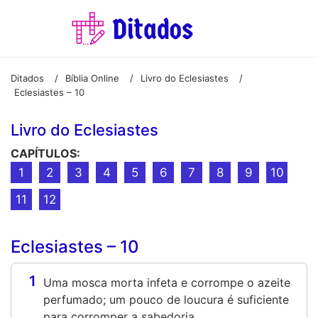
Ditados
Bíblia Online
Livro do Eclesiastes
/
/
/
Eclesiastes – 10
Livro do Eclesiastes
CAPÍTULOS:
1
2
3
4
5
6
7
8
9
10
11
12
Eclesiastes – 10
1
Uma mosca morta infeta e corrompe o azeite
perfumado; um pouco de loucura é suficiente
para corromper a sabedoria.