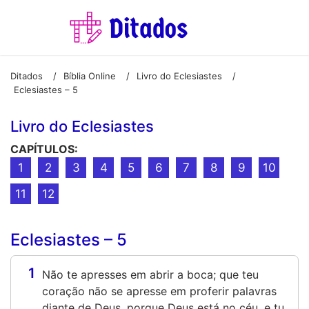
Ditados
Bíblia Online
Livro do Eclesiastes
/
/
/
Eclesiastes – 5
Livro do Eclesiastes
CAPÍTULOS:
1
2
3
4
5
6
7
8
9
10
11
12
Eclesiastes – 5
1
Não te apresses em abrir a boca; que teu
coração não se apresse em proferir palavras
diante de Deus, porque Deus está no céu, e tu