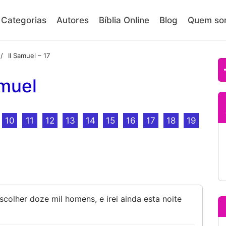
Categorias
Autores
Bíblia Online
Blog
Quem so
II Samuel – 17
/
muel
10
11
12
13
14
15
16
17
18
19
scolher doze mil homens, e irei ainda esta noite