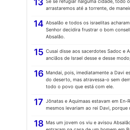
13
Se se refugiar nalguma cidade, todo o 
arrastaremos até a torrente, de manei
14
Absalão e todos os israelitas acharam
Senhor decidira frustrar o bom consel
Absalão.
15
Cusai disse aos sacerdotes Sadoc e A
anciãos de Israel desse e desse modo;
16
Mandai, pois, imediatamente a Davi e
do deserto, mas atravessa-o sem dem
todo o povo que está com ele.
17
Jônatas e Aquimaas estavam em En-Roge
mesmos levariam ao rei Davi, porque 
18
Mas um jovem os viu e avisou Absalão
entraram na casa de um homem em Bau