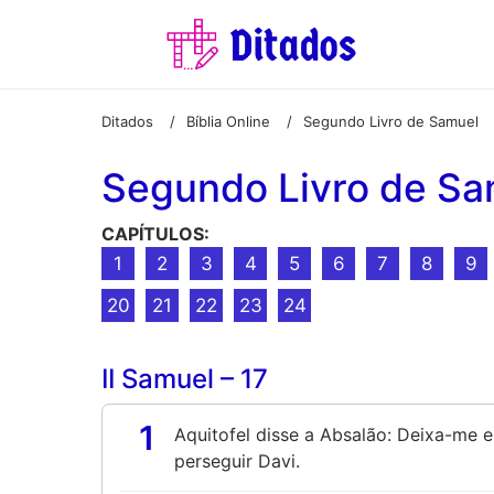
Ditados
Bíblia Online
Segundo Livro de Samuel
/
/
Segundo Livro de Sa
CAPÍTULOS:
1
2
3
4
5
6
7
8
9
20
21
22
23
24
II Samuel – 17
1
Aquitofel disse a Absalão: Deixa-me e
perseguir Davi.