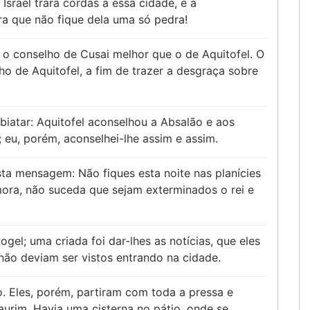
Israel trará cordas a essa cidade, e a
ra que não fique dela uma só pedra!
 o conselho de Cusai melhor que o de Aquitofel. O
ho de Aquitofel, a fim de trazer a desgraça sobre
biatar: Aquitofel aconselhou a Absalão e aos
 eu, porém, aconselhei-lhe assim e assim.
sta mensagem: Não fiques esta noite nas planícies
ora, não suceda que sejam exterminados o rei e
l; uma criada foi dar-lhes as notícias, que eles
não deviam ser vistos entrando na cidade.
. Eles, porém, partiram com toda a pressa e
rim. Havia uma cisterna no pátio, onde se