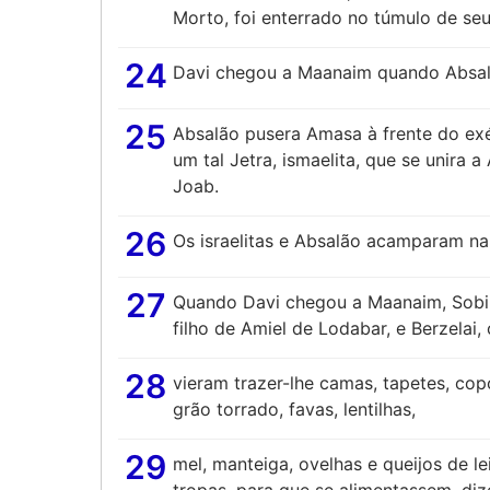
Morto, foi enterrado no túmulo de seu
24
Davi chegou a Maanaim quando Absalã
25
Absalão pusera Amasa à frente do exé
um tal Jetra, ismaelita, que se unira a
Joab.
26
Os israelitas e Absalão acamparam na
27
Quando Davi chegou a Maanaim, Sobi, 
filho de Amiel de Lodabar, e Berzelai,
28
vieram trazer-lhe camas, tapetes, cop
grão torrado, favas, lentilhas,
29
mel, manteiga, ovelhas e queijos de l