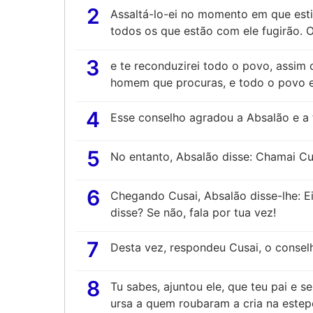
2
Assaltá-lo-ei no momento em que esti
todos os que estão com ele fugirão. O r
3
e te reconduzirei todo o povo, assim
homem que procuras, e todo o povo e
4
Esse conselho agradou a Absalão e a t
5
No entanto, Absalão disse: Chamai Cu
6
Chegando Cusai, Absalão disse-lhe: E
disse? Se não, fala por tua vez!
7
Desta vez, respondeu Cusai, o consel
8
Tu sabes, ajuntou ele, que teu pai e 
ursa a quem roubaram a cria na estepe