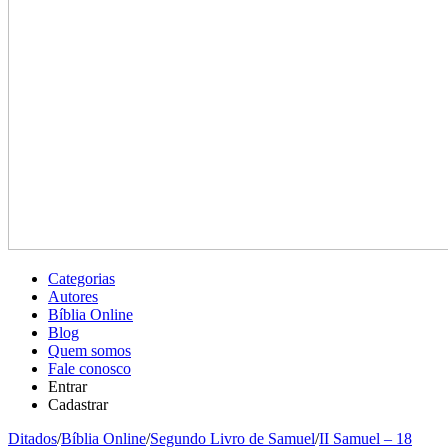
Categorias
Autores
Bíblia Online
Blog
Quem somos
Fale conosco
Entrar
Cadastrar
Ditados
/
Bíblia Online
/
Segundo Livro de Samuel
/
II Samuel – 18