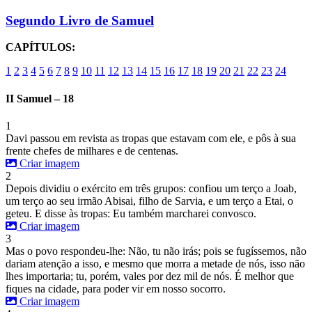
Segundo Livro de Samuel
CAPÍTULOS:
1
2
3
4
5
6
7
8
9
10
11
12
13
14
15
16
17
18
19
20
21
22
23
24
II Samuel – 18
1
Davi passou em revista as tropas que estavam com ele, e pôs à sua
frente chefes de milhares e de centenas.
Criar imagem
2
Depois dividiu o exército em três grupos: confiou um terço a Joab,
um terço ao seu irmão Abisai, filho de Sarvia, e um terço a Etai, o
geteu. E disse às tropas: Eu também marcharei convosco.
Criar imagem
3
Mas o povo respondeu-lhe: Não, tu não irás; pois se fugíssemos, não
dariam atenção a isso, e mesmo que morra a metade de nós, isso não
lhes importaria; tu, porém, vales por dez mil de nós. É melhor que
fiques na cidade, para poder vir em nosso socorro.
Criar imagem