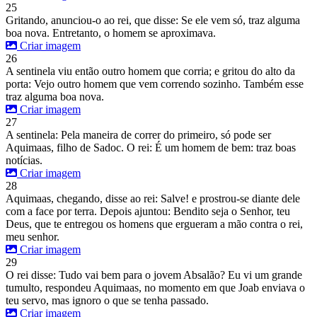
25
Gritando, anunciou-o ao rei, que disse: Se ele vem só, traz alguma
boa nova. Entretanto, o homem se aproximava.
Criar imagem
26
A sentinela viu então outro homem que corria; e gritou do alto da
porta: Vejo outro homem que vem correndo sozinho. Também esse
traz alguma boa nova.
Criar imagem
27
A sentinela: Pela maneira de correr do primeiro, só pode ser
Aquimaas, filho de Sadoc. O rei: É um homem de bem: traz boas
notícias.
Criar imagem
28
Aquimaas, chegando, disse ao rei: Salve! e prostrou-se diante dele
com a face por terra. Depois ajuntou: Bendito seja o Senhor, teu
Deus, que te entregou os homens que ergueram a mão contra o rei,
meu senhor.
Criar imagem
29
O rei disse: Tudo vai bem para o jovem Absalão? Eu vi um grande
tumulto, respondeu Aquimaas, no momento em que Joab enviava o
teu servo, mas ignoro o que se tenha passado.
Criar imagem