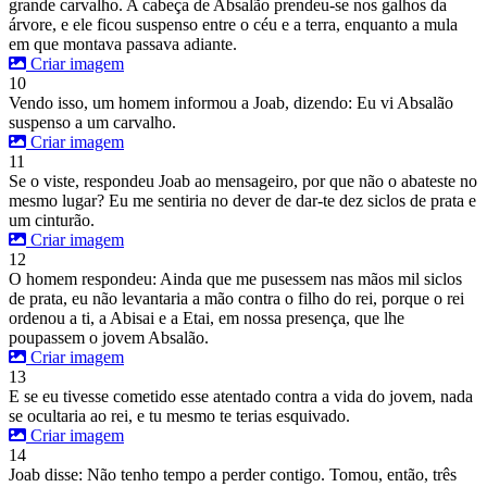
grande carvalho. A cabeça de Absalão prendeu-se nos galhos da
árvore, e ele ficou suspenso entre o céu e a terra, enquanto a mula
em que montava passava adiante.
Criar imagem
10
Vendo isso, um homem informou a Joab, dizendo: Eu vi Absalão
suspenso a um carvalho.
Criar imagem
11
Se o viste, respondeu Joab ao mensageiro, por que não o abateste no
mesmo lugar? Eu me sentiria no dever de dar-te dez siclos de prata e
um cinturão.
Criar imagem
12
O homem respondeu: Ainda que me pusessem nas mãos mil siclos
de prata, eu não levantaria a mão contra o filho do rei, porque o rei
ordenou a ti, a Abisai e a Etai, em nossa presença, que lhe
poupassem o jovem Absalão.
Criar imagem
13
E se eu tivesse cometido esse atentado contra a vida do jovem, nada
se ocultaria ao rei, e tu mesmo te terias esquivado.
Criar imagem
14
Joab disse: Não tenho tempo a perder contigo. Tomou, então, três