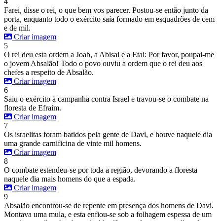
4
Farei, disse o rei, o que bem vos parecer. Postou-se então junto da
porta, enquanto todo o exército saía formado em esquadrões de cem
e de mil.
Criar imagem
5
O rei deu esta ordem a Joab, a Abisai e a Etai: Por favor, poupai-me
o jovem Absalão! Todo o povo ouviu a ordem que o rei deu aos
chefes a respeito de Absalão.
Criar imagem
6
Saiu o exército à campanha contra Israel e travou-se o combate na
floresta de Efraim.
Criar imagem
7
Os israelitas foram batidos pela gente de Davi, e houve naquele dia
uma grande carnificina de vinte mil homens.
Criar imagem
8
O combate estendeu-se por toda a região, devorando a floresta
naquele dia mais homens do que a espada.
Criar imagem
9
Absalão encontrou-se de repente em presença dos homens de Davi.
Montava uma mula, e esta enfiou-se sob a folhagem espessa de um