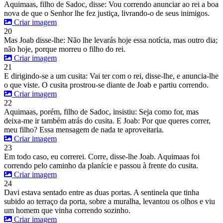
Aquimaas, filho de Sadoc, disse: Vou correndo anunciar ao rei a boa
nova de que o Senhor lhe fez justiça, livrando-o de seus inimigos.
Criar imagem
20
Mas Joab disse-lhe: Não lhe levarás hoje essa notícia, mas outro dia;
não hoje, porque morreu o filho do rei.
Criar imagem
21
E dirigindo-se a um cusita: Vai ter com o rei, disse-lhe, e anuncia-lhe
o que viste. O cusita prostrou-se diante de Joab e partiu correndo.
Criar imagem
22
Aquimaas, porém, filho de Sadoc, insistiu: Seja como for, mas
deixa-me ir também atrás do cusita. E Joab: Por que queres correr,
meu filho? Essa mensagem de nada te aproveitaria.
Criar imagem
23
Em todo caso, eu correrei. Corre, disse-lhe Joab. Aquimaas foi
correndo pelo caminho da planície e passou à frente do cusita.
Criar imagem
24
Davi estava sentado entre as duas portas. A sentinela que tinha
subido ao terraço da porta, sobre a muralha, levantou os olhos e viu
um homem que vinha correndo sozinho.
Criar imagem