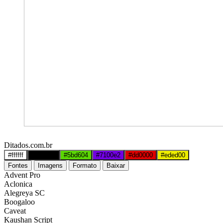
Ditados.com.br
#ffffff
#000000
#5bd604
#7100e2
#dd0000
#eded00
Fontes
Imagens
Formato
Baixar
Advent Pro
Aclonica
Alegreya SC
Boogaloo
Caveat
Kaushan Script