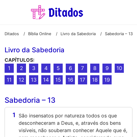
Ditados
Bíblia Online
Livro da Sabedoria
Sabedoria – 13
/
/
/
Livro da Sabedoria
CAPÍTULOS:
1
2
3
4
5
6
7
8
9
10
11
12
13
14
15
16
17
18
19
Sabedoria – 13
1
São insensatos por natureza todos os que
desconheceram a Deus, e, através dos bens
visíveis, não souberam conhecer Aquele que é,