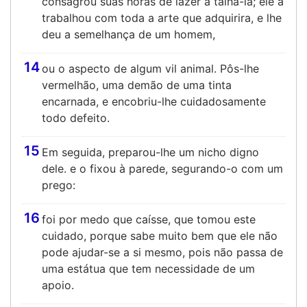
consagrou suas horas de lazer a talhá-la; ele a
trabalhou com toda a arte que adquirira, e lhe
deu a semelhança de um homem,
14
ou o aspecto de algum vil animal. Pôs-lhe
vermelhão, uma demão de uma tinta
encarnada, e encobriu-lhe cuidadosamente
todo defeito.
15
Em seguida, preparou-lhe um nicho digno
dele. e o fixou à parede, segurando-o com um
prego:
16
foi por medo que caísse, que tomou este
cuidado, porque sabe muito bem que ele não
pode ajudar-se a si mesmo, pois não passa de
uma estátua que tem necessidade de um
apoio.