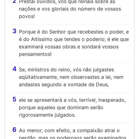
2
Prestai ouvidos, vós que reinais sobre as
nações e vos gloriais do número de vossos
povos!
3
Porque é do Senhor que recebestes o poder, e
é do Altíssimo que tendes o poderio; é ele que
examinará vossas obras e sondará vossos
pensamentos!
4
Se, ministros do reino, vós não julgastes
eqüitativamente, nem observastes a lei, nem
andastes segundo a vontade de Deus,
5
ele se apresentará a vós, terrível, inesperado,
porque aqueles que dominam serão
rigorosamente julgados.
6
Ao menor, com efeito, a compaixão atrai o
perdão, mas os poderosos serão examinados