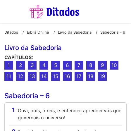
Ditados
Bíblia Online
Livro da Sabedoria
Sabedoria – 6
/
/
/
Livro da Sabedoria
CAPÍTULOS:
1
2
3
4
5
6
7
8
9
10
11
12
13
14
15
16
17
18
19
Sabedoria – 6
1
Ouvi, pois, ó reis, e entendei; aprendei vós que
governais o universo!