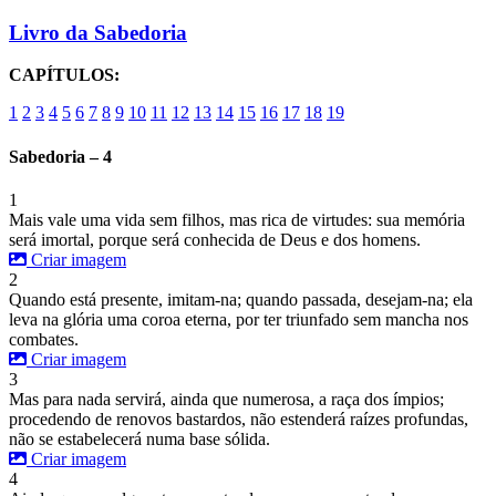
Livro da Sabedoria
CAPÍTULOS:
1
2
3
4
5
6
7
8
9
10
11
12
13
14
15
16
17
18
19
Sabedoria – 4
1
Mais vale uma vida sem filhos, mas rica de virtudes: sua memória
será imortal, porque será conhecida de Deus e dos homens.
Criar imagem
2
Quando está presente, imitam-na; quando passada, desejam-na; ela
leva na glória uma coroa eterna, por ter triunfado sem mancha nos
combates.
Criar imagem
3
Mas para nada servirá, ainda que numerosa, a raça dos ímpios;
procedendo de renovos bastardos, não estenderá raízes profundas,
não se estabelecerá numa base sólida.
Criar imagem
4