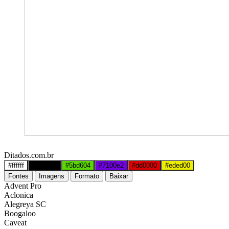
Ditados.com.br
#ffffff
#000000
#5bd604
#7100e2
#dd0000
#eded00
Fontes
Imagens
Formato
Baixar
Advent Pro
Aclonica
Alegreya SC
Boogaloo
Caveat