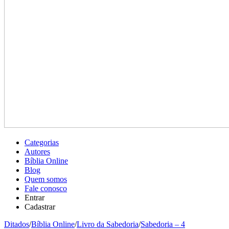
Categorias
Autores
Bíblia Online
Blog
Quem somos
Fale conosco
Entrar
Cadastrar
Ditados
/
Bíblia Online
/
Livro da Sabedoria
/
Sabedoria – 4