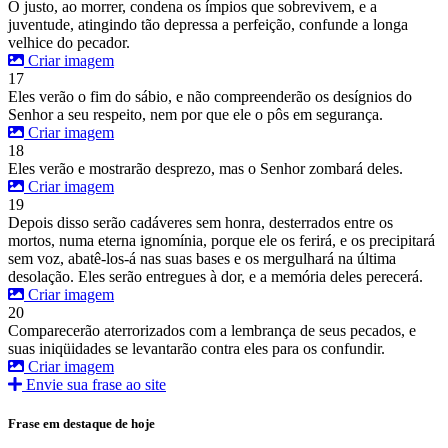
O justo, ao morrer, condena os ímpios que sobrevivem, e a
juventude, atingindo tão depressa a perfeição, confunde a longa
velhice do pecador.
Criar imagem
17
Eles verão o fim do sábio, e não compreenderão os desígnios do
Senhor a seu respeito, nem por que ele o pôs em segurança.
Criar imagem
18
Eles verão e mostrarão desprezo, mas o Senhor zombará deles.
Criar imagem
19
Depois disso serão cadáveres sem honra, desterrados entre os
mortos, numa eterna ignomínia, porque ele os ferirá, e os precipitará
sem voz, abatê-los-á nas suas bases e os mergulhará na última
desolação. Eles serão entregues à dor, e a memória deles perecerá.
Criar imagem
20
Comparecerão aterrorizados com a lembrança de seus pecados, e
suas iniqüidades se levantarão contra eles para os confundir.
Criar imagem
Envie sua frase ao site
Frase em destaque de hoje