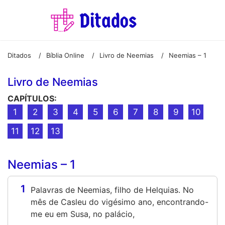
Ditados
Bíblia Online
Livro de Neemias
Neemias – 1
/
/
/
Livro de Neemias
CAPÍTULOS:
1
2
3
4
5
6
7
8
9
10
11
12
13
Neemias – 1
1
Palavras de Neemias, filho de Helquias. No
mês de Casleu do vigésimo ano, encontrando-
me eu em Susa, no palácio,