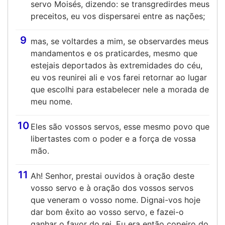
servo Moisés, dizendo: se transgredirdes meus
preceitos, eu vos dispersarei entre as nações;
9
mas, se voltardes a mim, se observardes meus
mandamentos e os praticardes, mesmo que
estejais deportados às extremidades do céu,
eu vos reunirei ali e vos farei retornar ao lugar
que escolhi para estabelecer nele a morada de
meu nome.
10
Eles são vossos servos, esse mesmo povo que
libertastes com o poder e a força de vossa
mão.
11
Ah! Senhor, prestai ouvidos à oração deste
vosso servo e à oração dos vossos servos
que veneram o vosso nome. Dignai-vos hoje
dar bom êxito ao vosso servo, e fazei-o
ganhar o favor do rei. Eu era então copeiro do