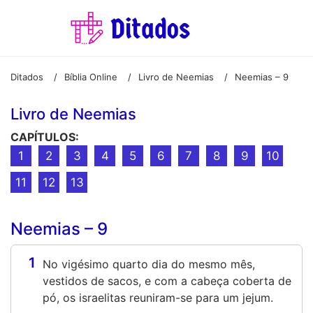
Ditados
Bíblia Online
Livro de Neemias
Neemias – 9
/
/
/
Livro de Neemias
CAPÍTULOS:
1
2
3
4
5
6
7
8
9
10
11
12
13
Neemias – 9
1
No vigésimo quarto dia do mesmo mês,
vestidos de sacos, e com a cabeça coberta de
pó, os israelitas reuniram-se para um jejum.