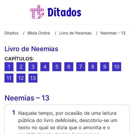
Ditados
Bíblia Online
Livro de Neemias
Neemias – 13
/
/
/
Livro de Neemias
CAPÍTULOS:
1
2
3
4
5
6
7
8
9
10
11
12
13
Neemias – 13
1
Naquele tempo, por ocasião de uma leitura
pública do livro deMoisés, descobriu-se um
texto no qual se dizia que o amonita e o