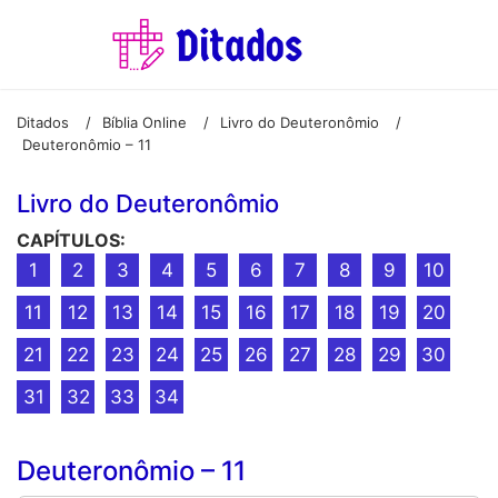
Ditados
Bíblia Online
Livro do Deuteronômio
/
/
/
Deuteronômio – 11
Livro do Deuteronômio
CAPÍTULOS:
1
2
3
4
5
6
7
8
9
10
11
12
13
14
15
16
17
18
19
20
21
22
23
24
25
26
27
28
29
30
31
32
33
34
Deuteronômio – 11