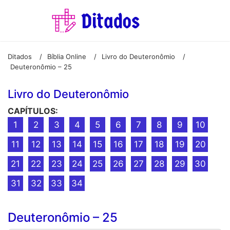
Ditados
Bíblia Online
Livro do Deuteronômio
/
/
/
Deuteronômio – 25
Livro do Deuteronômio
CAPÍTULOS:
1
2
3
4
5
6
7
8
9
10
11
12
13
14
15
16
17
18
19
20
21
22
23
24
25
26
27
28
29
30
31
32
33
34
Deuteronômio – 25