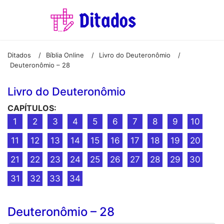
Ditados
Bíblia Online
Livro do Deuteronômio
/
/
/
Deuteronômio – 28
Livro do Deuteronômio
CAPÍTULOS:
1
2
3
4
5
6
7
8
9
10
11
12
13
14
15
16
17
18
19
20
21
22
23
24
25
26
27
28
29
30
31
32
33
34
Deuteronômio – 28