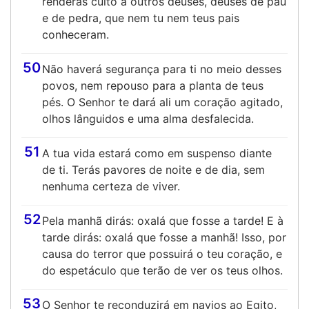
renderás culto a outros deuses, deuses de pau
e de pedra, que nem tu nem teus pais
conheceram.
50
Não haverá segurança para ti no meio desses
povos, nem repouso para a planta de teus
pés. O Senhor te dará ali um coração agitado,
olhos lânguidos e uma alma desfalecida.
51
A tua vida estará como em suspenso diante
de ti. Terás pavores de noite e de dia, sem
nenhuma certeza de viver.
52
Pela manhã dirás: oxalá que fosse a tarde! E à
tarde dirás: oxalá que fosse a manhã! Isso, por
causa do terror que possuirá o teu coração, e
do espetáculo que terão de ver os teus olhos.
53
O Senhor te reconduzirá em navios ao Egito,