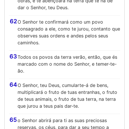
obras, e te abençoará na terra que te há de
dar o Senhor, teu Deus.
62
O Senhor te confirmará como um povo
consagrado a ele, como te jurou, contanto que
observes suas ordens e andes pelos seus
caminhos.
63
Todos os povos da terra verão, então, que és
marcado com o nome do Senhor, e temer-te-
ão.
64
O Senhor, teu Deus, cumularte-á de bens,
multiplicará o fruto de tuas entranhas, o fruto
de teus animais, o fruto de tua terra, na terra
que jurou a teus pais dar-te.
65
o Senhor abrirá para ti as suas preciosas
reservas, os céus, para dar a seu tempo a